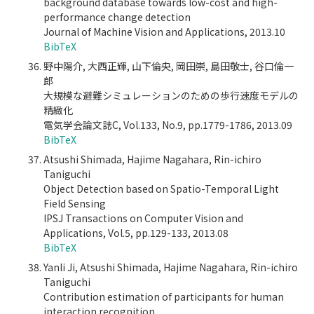
background database towards low-cost and high-
performance change detection
Journal of Machine Vision and Applications, 2013.10
BibTeX
野中陽介, 大西正輝, 山下倫央, 岡田崇, 島田敬士, 谷口倫一
郎
大規模な避難シミュレーションのための歩行速度モデルの
精緻化
電気学会論文誌C, Vol.133, No.9, pp.1779-1786, 2013.09
BibTeX
Atsushi Shimada, Hajime Nagahara, Rin-ichiro
Taniguchi
Object Detection based on Spatio-Temporal Light
Field Sensing
IPSJ Transactions on Computer Vision and
Applications, Vol.5, pp.129-133, 2013.08
BibTeX
Yanli Ji, Atsushi Shimada, Hajime Nagahara, Rin-ichiro
Taniguchi
Contribution estimation of participants for human
interaction recognition