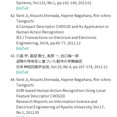
Systems, Vol.133, No.1, pp.142-149, 2013.01
BibTeX
Yanli Ji, Atsushi Shimada, Hajime Nagahara, Rin-ichiro
Taniguchi
A Compact Descriptor CHOG3D and Its Application in
Human Action Recognition
IEEJ Transactions on Electrical and Electronic
Engineering, Vol.8, pp.69-77, 2012.12
BibTeX
川島 学, 島田 敬士, 長原 一, 谷口倫一郎
姿勢の特有性に基づいた動作の早期確認
日本神経回路学会誌, Vol.19, No.4, pp.167-174, 2012.12
BibTeX
Yanli Ji, Atsushi Shimada, Hajime Nagahara, Rin-ichiro
Taniguchi
SOM-based Human Action Recognition Using Local
Feature Descriptor CHOG3D
Research Reports on Information Science and
Electrical Engineering of Kyushu University, Vol.17,
No.1, 2012.05