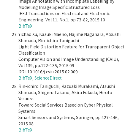
Image Annotation with Incomplete Labelling by
Modelling Image Specific Structured Loss
IEEJ Transactions on Electrical and Electronic
Engineering, Vol.11, No.1, pp.73-82, 2015.10
BibTeX
Yichao Xu, Kazuki Maeno, Hajime Nagahara, Atsushi
Shimada, Rin-ichiro Taniguchi
Light Field Distortion Feature for Transparent Object
Classification
Computer Vision and Image Understanding (CVIU),
Vol.139, pp.122-135, 2015.09
DOI: 10.1016/j.cviu.2015.02.009
BibTeX
,
ScienceDirect
Rin-ichiro Taniguchi, Kazuaki Murakami, Atsushi
Shimada, Shigeru Takano, Akira Fukuda, Hiroto
Yasuura
Toward Social Services Based on Cyber Physical
Systems
Smart Sensors and Systems, Springer, pp.427-446,
2015.08
BibTeX