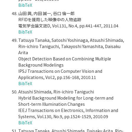
BibTeX
山田 興, 内田 誠一, 谷口 倫一郎
RFIDを援用した映像中の人物追跡
電気学会論文誌D, Vol.131, No.4, pp.441-447, 2011.04
BibTeX
Tatsuya Tanaka, Satoshi Yoshinaga, Atsushi Shimada,
Rin-ichiro Taniguchi, Takayoshi Yamashita, Daisaku
Arita
Object Detection Based on Combining Multiple
Background Modelings
IPSJ Transactions on Computer Vision and
Applications, Vol.2, pp.156-168, 2010.11
BibTeX
Atsushi Shimada, Rin-ichiro Taniguchi
Hybrid Background Modeling for Long-term and
Short-term Illumination Changes
IEEJ Transactions on Electronics, Information and
Systems, Vol.130, No.9, pp.1524-1529, 2010.09
BibTeX
Tatsuya Tanaka, Atsushi Shimada, Daisaku Arita, Rin-