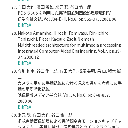
有田 大作, 濱田 義雄, 米元 聡, 谷口 倫一郎
PCクラスタを利用した実時間並列画像処理環境RPV
信学会論文誌, Vol.J84-D-II, No.6, pp.965-975, 2001.06
BibTeX
Makoto Amamiya, Hiroshi Tomiyasu, Rin-ichiro
Taniguchi, P'eter Kacsuk, Zsolt N'emeth
Multithreaded architecture for multimedia processing
Integrated Computer-Aided Engineering, Vol.7, pp.19-
37, 2000.12
BibTeX
今川 和幸, 谷口 倫一郎, 有田 大作, 松尾 英明, 呂 山, 猪木 誠
二
カメラを用いた手話認識における見えの違いを考慮した手
話の局所特徴認識
映像情報メディア学会誌, Vol.54, No.6, pp.848-857,
2000.06
BibTeX
米元 聡, 有田 大作, 谷口 倫一郎
多視点動画像処理による実時間全身モーションキャプチャ
システム － 視覚に基づく仮想世界とのインタラクション