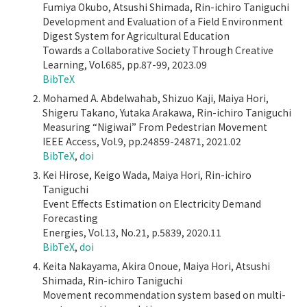
Fumiya Okubo, Atsushi Shimada, Rin-ichiro Taniguchi
Development and Evaluation of a Field Environment
Digest System for Agricultural Education
Towards a Collaborative Society Through Creative
Learning, Vol.685, pp.87-99, 2023.09
BibTeX
Mohamed A. Abdelwahab, Shizuo Kaji, Maiya Hori,
Shigeru Takano, Yutaka Arakawa, Rin-ichiro Taniguchi
Measuring “Nigiwai” From Pedestrian Movement
IEEE Access, Vol.9, pp.24859-24871, 2021.02
BibTeX
,
doi
Kei Hirose, Keigo Wada, Maiya Hori, Rin-ichiro
Taniguchi
Event Effects Estimation on Electricity Demand
Forecasting
Energies, Vol.13, No.21, p.5839, 2020.11
BibTeX
,
doi
Keita Nakayama, Akira Onoue, Maiya Hori, Atsushi
Shimada, Rin-ichiro Taniguchi
Movement recommendation system based on multi-