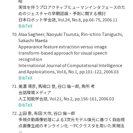
昭
実体を伴うプロアクティブヒューマンインタフェースのた
めのジェスチャの早期認識・予測に関する検討
日本ロボット学会誌, Vol.24, No.8, pp.66-75, 2006.11
BibTeX
Alaa Sagheer, Naoyuki Tsuruta, Rin-ichiro Taniguchi,
Sakashi Maeda
Appearance feature extraction versus image
transform-based approach for visual speech
recognition
International Journal of Computational Intelligence
and Apploications, Vol.6, No.1, pp.101-122, 2006.03
BibTeX
美濃 導彦, 馬場口 登, 谷口 倫一郎, 角所 考
会話環境メディア
人工知能学会誌, Vol.21, No.2, pp.156-161, 2006.03
BibTeX
上田 恵, 有田 大作, 谷口 倫一郎
多視点動画像処理による3次元モデル復元に基づく自由視
点画像生成のオンライン化 －PCクラスタを用いた実現法
－