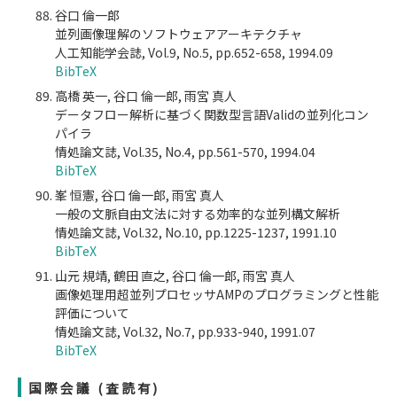
谷口 倫一郎
並列画像理解のソフトウェアアーキテクチャ
人工知能学会誌, Vol.9, No.5, pp.652-658, 1994.09
BibTeX
高橋 英一, 谷口 倫一郎, 雨宮 真人
データフロー解析に基づく関数型言語Validの並列化コン
パイラ
情処論文誌, Vol.35, No.4, pp.561-570, 1994.04
BibTeX
峯 恒憲, 谷口 倫一郎, 雨宮 真人
一般の文脈自由文法に対する効率的な並列構文解析
情処論文誌, Vol.32, No.10, pp.1225-1237, 1991.10
BibTeX
山元 規靖, 鶴田 直之, 谷口 倫一郎, 雨宮 真人
画像処理用超並列プロセッサAMPのプログラミングと性能
評価について
情処論文誌, Vol.32, No.7, pp.933-940, 1991.07
BibTeX
国際会議 (査読有)