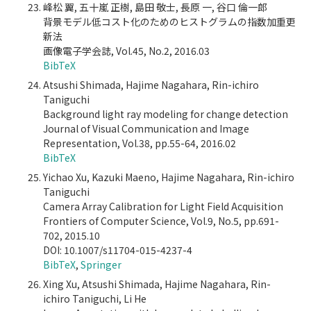
峰松 翼, 五十嵐 正樹, 島田 敬士, 長原 一, 谷口 倫一郎
背景モデル低コスト化のためのヒストグラムの指数加重更
新法
画像電子学会誌, Vol.45, No.2, 2016.03
BibTeX
Atsushi Shimada, Hajime Nagahara, Rin-ichiro
Taniguchi
Background light ray modeling for change detection
Journal of Visual Communication and Image
Representation, Vol.38, pp.55-64, 2016.02
BibTeX
Yichao Xu, Kazuki Maeno, Hajime Nagahara, Rin-ichiro
Taniguchi
Camera Array Calibration for Light Field Acquisition
Frontiers of Computer Science, Vol.9, No.5, pp.691-
702, 2015.10
DOI: 10.1007/s11704-015-4237-4
BibTeX
,
Springer
Xing Xu, Atsushi Shimada, Hajime Nagahara, Rin-
ichiro Taniguchi, Li He