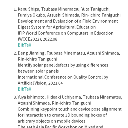
Kanu Shiga, Tsubasa Minematsu, Yuta Taniguchi,
Fumiya Okubo, Atsushi Shimada, Rin-ichiro Taniguchi
Development and Evaluation of a Field Environment
Digest System for Agricultural Education
IFIP World Conference on Computers in Education
(WCCE2022), 2022.08
BibTeX
Deng Jiaming, Tsubasa Minematsu, Atsushi Shimada,
Rin-ichiro Taniguchi
Identify solar panel defects by using differences
between solar panels
International Conference on Quality Control by
Artificial Vision, 2021.04
BibTeX
Yuya Ishimoto, Hideaki Uchiyama, Tsubasa Minematsu,
Atsushi Shimada, Rin-ichiro Taniguchi
Combining keypoint touch and device pose alignment
for interaction to create 3D bounding boxes of
arbitrary objects on mobile devices
The 14th Asia Pacific Workshop on Mixed and