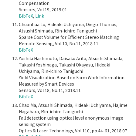
Compensation
Sensors, Vol.19, 2019.01
BibTeX
,
Link
Chuanhua Lu, Hideaki Uchiyama, Diego Thomas,
Atsushi Shimada, Rin-ichiro Taniguchi
Sparse Cost Volume for Efficient Stereo Matching
Remote Sensing, Vol.10, No.11, 2018.11
BibTeX
Yoshiki Hashimoto, Daisaku Arita, Atsushi Shimada,
Takashi Yoshinaga, Takashi Okayasu, Hideaki
Uchiyama, Rin-Ichiro Taniguchi
Yield Visualization Based on Farm Work Information
Measured by Smart Devices
Sensors, Vol.18, No.11, 2018.11
BibTeX
Chao Ma, Atsushi Shimada, Hideaki Uchiyama, Hajime
Nagahara, Rin-ichiro Taniguchi
Fall detection using optical level anonymous image
sensing system
Optics & Laser Technology, Vol.110, pp.44-61, 2018.07