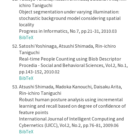
ichiro Taniguchi
Object segmentation under varying illumination:
stochastic background model considering spatial
locality
Progress in Informatics, No.7, pp.21-31, 2010.03
BibTeX
Satoshi Yoshinaga, Atsushi Shimada, Rin-ichiro
Taniguchi
Real-time People Counting using Blob Descriptor
Procedia - Social and Behavioral Sciences, Vol.2, No.1,
pp.143-152, 2010.02
BibTeX
Atsushi Shimada, Madoka Kanouchi, Daisaku Arita,
Rin-ichiro Taniguchi
Robust human posture analysis using incremental
learning and recall based on degree of confidence of
feature points
International Journal of Intelligent Computing and
Cybernetics (IJICC), Vol.2, No.2, pp.76-81, 2009.06
BibTeX