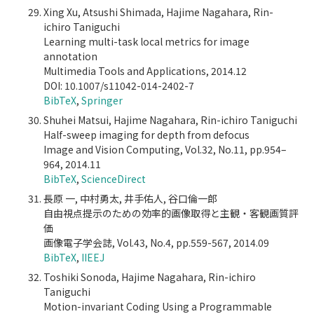
Xing Xu, Atsushi Shimada, Hajime Nagahara, Rin-
ichiro Taniguchi
Learning multi-task local metrics for image
annotation
Multimedia Tools and Applications, 2014.12
DOI: 10.1007/s11042-014-2402-7
BibTeX
,
Springer
Shuhei Matsui, Hajime Nagahara, Rin-ichiro Taniguchi
Half-sweep imaging for depth from defocus
Image and Vision Computing, Vol.32, No.11, pp.954–
964, 2014.11
BibTeX
,
ScienceDirect
長原 一, 中村勇太, 井手佑人, 谷口倫一郎
自由視点提示のための効率的画像取得と主観・客観画質評
価
画像電子学会誌, Vol.43, No.4, pp.559-567, 2014.09
BibTeX
,
IIEEJ
Toshiki Sonoda, Hajime Nagahara, Rin-ichiro
Taniguchi
Motion-invariant Coding Using a Programmable