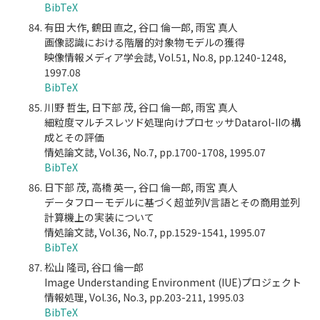
BibTeX
有田 大作, 鶴田 直之, 谷口 倫一郎, 雨宮 真人
画像認識における階層的対象物モデルの獲得
映像情報メディア学会誌, Vol.51, No.8, pp.1240-1248,
1997.08
BibTeX
川野 哲生, 日下部 茂, 谷口 倫一郎, 雨宮 真人
細粒度マルチスレツド処理向けプロセッサDatarol-IIの構
成とその評価
情処論文誌, Vol.36, No.7, pp.1700-1708, 1995.07
BibTeX
日下部 茂, 高橋 英一, 谷口 倫一郎, 雨宮 真人
データフローモデルに基づく超並列V言語とその商用並列
計算機上の実装について
情処論文誌, Vol.36, No.7, pp.1529-1541, 1995.07
BibTeX
松山 隆司, 谷口 倫一郎
Image Understanding Environment (IUE)プロジェクト
情報処理, Vol.36, No.3, pp.203-211, 1995.03
BibTeX