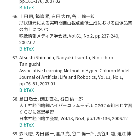
pp.161-176, 2007.02
BibTeX
上田 恵, 鍋嶋 累, 有田 大作, 谷口 倫一郎
形状復元による実時間自由視点画像生成における画像品質
の向上について
映像情報メディア学会誌, Vol.61, No.2, pp.237-240,
2007.02
BibTeX
Atsushi Shimada, Naoyuki Tsuruta, Rin-ichiro
Taniguchi
Associative Learning Method in Hyper-Column Model
Journal of Artificial Life and Robotics, Vol.11, No.1,
pp.76-81, 2007.01
BibTeX
島田 敬士, 鶴田 直之, 谷口 倫一郎
人工神経回路網ハイパーコラムモデルにおける組合せ学習
ならびに連想学習
日本神経回路学会誌, Vol.13, No.4, pp.129-136, 2006.12
BibTeX
森 明慧, 内田 誠一, 倉爪 亮, 谷口 倫一郎, 長谷川 勉, 迫江 博