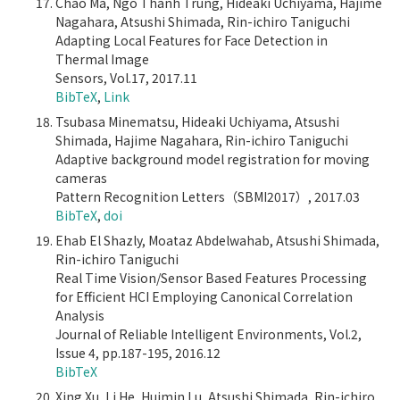
Chao Ma, Ngo Thanh Trung, Hideaki Uchiyama, Hajime
Nagahara, Atsushi Shimada, Rin-ichiro Taniguchi
Adapting Local Features for Face Detection in
Thermal Image
Sensors, Vol.17, 2017.11
BibTeX
,
Link
Tsubasa Minematsu, Hideaki Uchiyama, Atsushi
Shimada, Hajime Nagahara, Rin-ichiro Taniguchi
Adaptive background model registration for moving
cameras
Pattern Recognition Letters（SBMI2017）, 2017.03
BibTeX
,
doi
Ehab El Shazly, Moataz Abdelwahab, Atsushi Shimada,
Rin-ichiro Taniguchi
Real Time Vision/Sensor Based Features Processing
for Eﬃcient HCI Employing Canonical Correlation
Analysis
Journal of Reliable Intelligent Environments, Vol.2,
Issue 4, pp.187-195, 2016.12
BibTeX
Xing Xu, Li He, Huimin Lu, Atsushi Shimada, Rin-ichiro