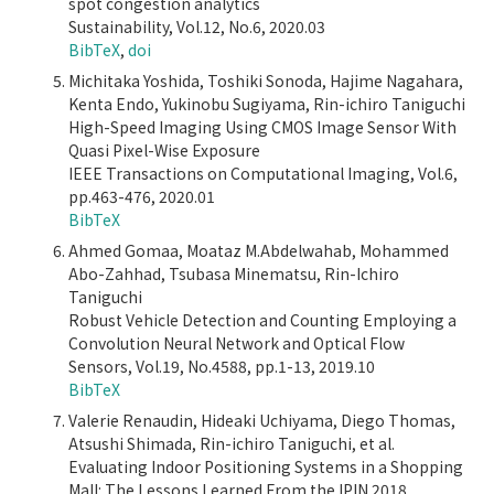
spot congestion analytics
Sustainability, Vol.12, No.6, 2020.03
BibTeX
,
doi
Michitaka Yoshida, Toshiki Sonoda, Hajime Nagahara,
Kenta Endo, Yukinobu Sugiyama, Rin-ichiro Taniguchi
High-Speed Imaging Using CMOS Image Sensor With
Quasi Pixel-Wise Exposure
IEEE Transactions on Computational Imaging, Vol.6,
pp.463-476, 2020.01
BibTeX
Ahmed Gomaa, Moataz M.Abdelwahab, Mohammed
Abo-Zahhad, Tsubasa Minematsu, Rin-Ichiro
Taniguchi
Robust Vehicle Detection and Counting Employing a
Convolution Neural Network and Optical Flow
Sensors, Vol.19, No.4588, pp.1-13, 2019.10
BibTeX
Valerie Renaudin, Hideaki Uchiyama, Diego Thomas,
Atsushi Shimada, Rin-ichiro Taniguchi, et al.
Evaluating Indoor Positioning Systems in a Shopping
Mall: The Lessons Learned From the IPIN 2018