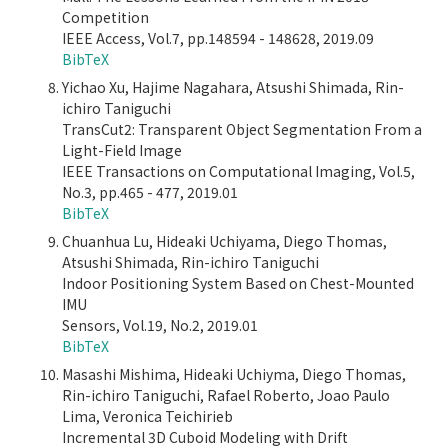
Competition
IEEE Access, Vol.7, pp.148594 - 148628, 2019.09
BibTeX
Yichao Xu, Hajime Nagahara, Atsushi Shimada, Rin-
ichiro Taniguchi
TransCut2: Transparent Object Segmentation From a
Light-Field Image
IEEE Transactions on Computational Imaging, Vol.5,
No.3, pp.465 - 477, 2019.01
BibTeX
Chuanhua Lu, Hideaki Uchiyama, Diego Thomas,
Atsushi Shimada, Rin-ichiro Taniguchi
Indoor Positioning System Based on Chest-Mounted
IMU
Sensors, Vol.19, No.2, 2019.01
BibTeX
Masashi Mishima, Hideaki Uchiyma, Diego Thomas,
Rin-ichiro Taniguchi, Rafael Roberto, Joao Paulo
Lima, Veronica Teichirieb
Incremental 3D Cuboid Modeling with Drift