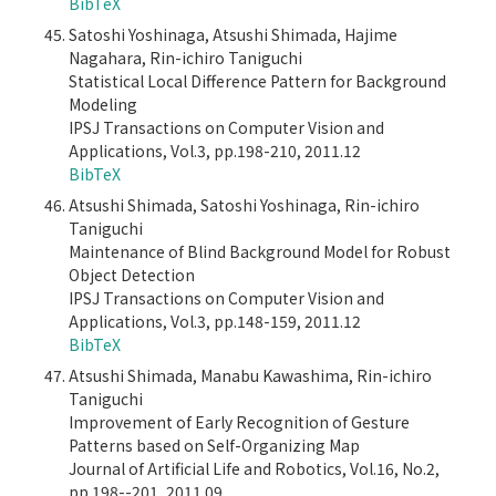
BibTeX
Satoshi Yoshinaga, Atsushi Shimada, Hajime
Nagahara, Rin-ichiro Taniguchi
Statistical Local Difference Pattern for Background
Modeling
IPSJ Transactions on Computer Vision and
Applications, Vol.3, pp.198-210, 2011.12
BibTeX
Atsushi Shimada, Satoshi Yoshinaga, Rin-ichiro
Taniguchi
Maintenance of Blind Background Model for Robust
Object Detection
IPSJ Transactions on Computer Vision and
Applications, Vol.3, pp.148-159, 2011.12
BibTeX
Atsushi Shimada, Manabu Kawashima, Rin-ichiro
Taniguchi
Improvement of Early Recognition of Gesture
Patterns based on Self-Organizing Map
Journal of Artificial Life and Robotics, Vol.16, No.2,
pp.198--201, 2011.09