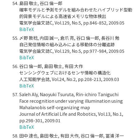
島田 敬士, 谷口 倫一郎
確率モデルと予測モデルを組み合わせたハイブリッド型動
的背景モデルによる高速省メモリな物体検出
電気学会論文誌C, Vol.129, No.5, pp.846-852, 2009.05
BibTeX
〆野 敦稔, 内田 誠一, 倉爪 亮, 谷口 倫一郎, 長谷川 勉
自己発信情報の組み込みによる移動体の分離追跡
電気学会論文誌C, Vol.129, No.5, pp.977-984, 2009.05
BibTeX
谷口 倫一郎, 島田 敬士, 有田 大作
センシングウェブにおけるセンサ情報の構造化
人工知能学会誌, Vol.24, No.2, pp.208-213, 2009.03
BibTeX
Saleh Aly, Naoyuki Tsuruta, Rin-ichiro Taniguchi
Face recognition under varying illumination using
Mahalanobis self-organizing map
Journal of Artificial Life and Robotics, Vol.13, No.1,
pp.298-301, 2009.01
BibTeX
田中 達也, 島田 敬士, 有田 大作, 谷口 倫一郎, 冨浦 洋一