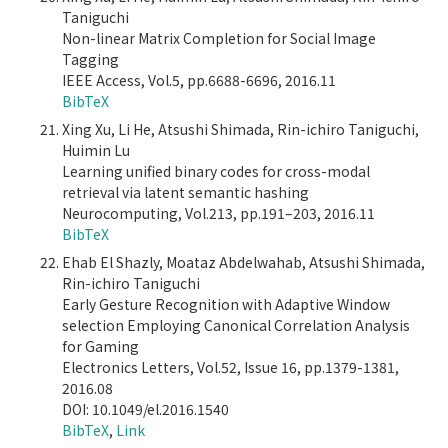
Taniguchi
Non-linear Matrix Completion for Social Image
Tagging
IEEE Access, Vol.5, pp.6688-6696, 2016.11
BibTeX
Xing Xu, Li He, Atsushi Shimada, Rin-ichiro Taniguchi,
Huimin Lu
Learning unified binary codes for cross-modal
retrieval via latent semantic hashing
Neurocomputing, Vol.213, pp.191–203, 2016.11
BibTeX
Ehab El Shazly, Moataz Abdelwahab, Atsushi Shimada,
Rin-ichiro Taniguchi
Early Gesture Recognition with Adaptive Window
selection Employing Canonical Correlation Analysis
for Gaming
Electronics Letters, Vol.52, Issue 16, pp.1379-1381,
2016.08
DOI: 10.1049/el.2016.1540
BibTeX
,
Link