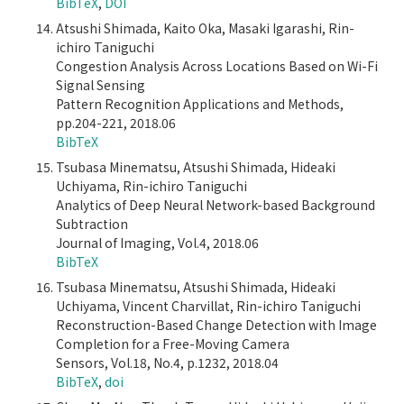
BibTeX
,
DOI
Atsushi Shimada, Kaito Oka, Masaki Igarashi, Rin-
ichiro Taniguchi
Congestion Analysis Across Locations Based on Wi-Fi
Signal Sensing
Pattern Recognition Applications and Methods,
pp.204-221, 2018.06
BibTeX
Tsubasa Minematsu, Atsushi Shimada, Hideaki
Uchiyama, Rin-ichiro Taniguchi
Analytics of Deep Neural Network-based Background
Subtraction
Journal of Imaging, Vol.4, 2018.06
BibTeX
Tsubasa Minematsu, Atsushi Shimada, Hideaki
Uchiyama, Vincent Charvillat, Rin-ichiro Taniguchi
Reconstruction-Based Change Detection with Image
Completion for a Free-Moving Camera
Sensors, Vol.18, No.4, p.1232, 2018.04
BibTeX
,
doi