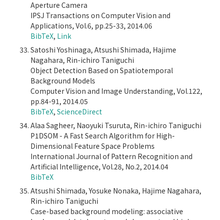
Aperture Camera
IPSJ Transactions on Computer Vision and
Applications, Vol.6, pp.25-33, 2014.06
BibTeX
,
Link
Satoshi Yoshinaga, Atsushi Shimada, Hajime
Nagahara, Rin-ichiro Taniguchi
Object Detection Based on Spatiotemporal
Background Models
Computer Vision and Image Understanding, Vol.122,
pp.84-91, 2014.05
BibTeX
,
ScienceDirect
Alaa Sagheer, Naoyuki Tsuruta, Rin-ichiro Taniguchi
P1DSOM - A Fast Search Algorithm for High-
Dimensional Feature Space Problems
International Journal of Pattern Recognition and
Artificial Intelligence, Vol.28, No.2, 2014.04
BibTeX
Atsushi Shimada, Yosuke Nonaka, Hajime Nagahara,
Rin-ichiro Taniguchi
Case-based background modeling: associative