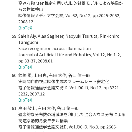
高速なParzen推定を用いた動的背景モデルによる映像か
らの物体検出
映像情報メディア学会誌, Vol.62, No.12, pp.2045-2052,
2008.12
BibTeX
Saleh Aly, Alaa Sagheer, Naoyuki Tsuruta, Rin-ichiro
Taniguchi
Face recognition across illumination
Journal of Artificial Life and Robotics, Vol.12, No.1-2,
pp.33-37, 2008.01
BibTeX
鍋嶋 累, 上田 恵, 有田 大作, 谷口 倫一郎
実時間自由視点映像生成のフレームレート安定化
電子情報通信学会論文誌 D, Vol.J90-D, No.12, pp.3221-
3232, 2007.12
BibTeX
島田 敬士, 有田 大作, 谷口 倫一郎
適応的な分布数の増減法を利用した混合ガウス分布による
高速な動的背景モデル構築
電子情報通信学会論文誌D, Vol.J90-D, No.9, pp.2606-