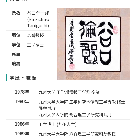
氏名
谷口 倫一郎
(Rin-ichiro
Taniguchi)
職位
名誉教授
学位
工学博士
所属
職務
学歴・職歴
1978年
九州大学 工学部情報工学科 卒業
1980年
九州大学大学院 工学研究科情報工学専攻 修士
課程 修了
九州大学大学院 総合理工学研究科 助手
1986年
工学博士 (九州大学)
1989年
九州大学大学院 総合理工学研究科助教授