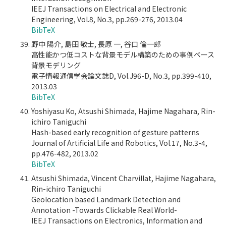
IEEJ Transactions on Electrical and Electronic
Engineering, Vol.8, No.3, pp.269-276, 2013.04
BibTeX
野中 陽介, 島田 敬士, 長原 一, 谷口 倫一郎
高性能かつ低コストな背景モデル構築のための事例ベース
背景モデリング
電子情報通信学会論文誌D, Vol.J96-D, No.3, pp.399-410,
2013.03
BibTeX
Yoshiyasu Ko, Atsushi Shimada, Hajime Nagahara, Rin-
ichiro Taniguchi
Hash-based early recognition of gesture patterns
Journal of Artificial Life and Robotics, Vol.17, No.3-4,
pp.476-482, 2013.02
BibTeX
Atsushi Shimada, Vincent Charvillat, Hajime Nagahara,
Rin-ichiro Taniguchi
Geolocation based Landmark Detection and
Annotation -Towards Clickable Real World-
IEEJ Transactions on Electronics, Information and