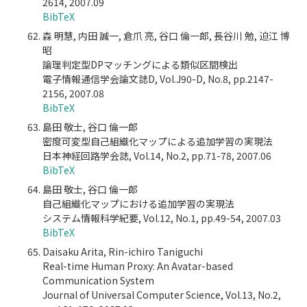
2614, 2007.09
BibTeX
森 明慧, 内田 誠一, 倉爪 亮, 谷口 倫一郎, 長谷川 勉, 迫江 博
昭
論理判定型DPマッチングによる類似区間検出
電子情報通信学会論文誌D, Vol.J90-D, No.8, pp.2147-
2156, 2007.08
BibTeX
島田 敬士, 谷口 倫一郎
密度可変型自己組織化マップによる追加学習の実現法
日本神経回路学会誌, Vol.14, No.2, pp.71-78, 2007.06
BibTeX
島田 敬士, 谷口 倫一郎
自己組織化マップにおける追加学習の実現法
システム情報科学紀要, Vol.12, No.1, pp.49-54, 2007.03
BibTeX
Daisaku Arita, Rin-ichiro Taniguchi
Real-time Human Proxy: An Avatar-based
Communication System
Journal of Universal Computer Science, Vol.13, No.2,