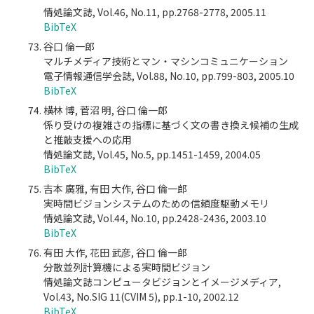
情処論文誌, Vol.46, No.11, pp.2768-2778, 2005.11
BibTeX
谷口 倫一郎
マルチメディア技術とマン・マシンコミュニケーション
電子情報通信学会誌, Vol.88, No.10, pp.799-803, 2005.10
BibTeX
横林 博, 菅沼 明, 谷口 倫一郎
係り受けの複雑さの指標に基づく文の書き換え候補の生成
と推敲支援への応用
情処論文誌, Vol.45, No.5, pp.1451-1459, 2004.05
BibTeX
吉本 廣雅, 有田 大作, 谷口 倫一郎
実時間ビジョンシステムのための信頼度駆動メモリ
情処論文誌, Vol.44, No.10, pp.2428-2436, 2003.10
BibTeX
有田 大作, 花田 武彦, 谷口 倫一郎
分散並列計算機による実時間ビジョン
情処論文誌コンピュータビジョンとイメージメディア,
Vol.43, No.SIG 11(CVIM 5), pp.1-10, 2002.12
BibTeX