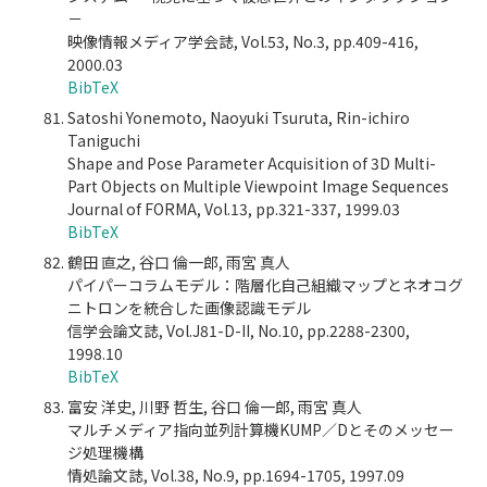
－
映像情報メディア学会誌, Vol.53, No.3, pp.409-416,
2000.03
BibTeX
Satoshi Yonemoto, Naoyuki Tsuruta, Rin-ichiro
Taniguchi
Shape and Pose Parameter Acquisition of 3D Multi-
Part Objects on Multiple Viewpoint Image Sequences
Journal of FORMA, Vol.13, pp.321-337, 1999.03
BibTeX
鶴田 直之, 谷口 倫一郎, 雨宮 真人
パイパーコラムモデル：階層化自己組織マップとネオコグ
ニトロンを統合した画像認識モデル
信学会論文誌, Vol.J81-D-II, No.10, pp.2288-2300,
1998.10
BibTeX
富安 洋史, 川野 哲生, 谷口 倫一郎, 雨宮 真人
マルチメディア指向並列計算機KUMP／Dとそのメッセー
ジ処理機構
情処論文誌, Vol.38, No.9, pp.1694-1705, 1997.09