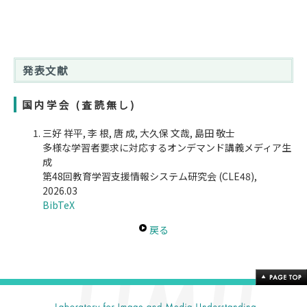
発表文献
国内学会 (査読無し)
三好 祥平, 李 根, 唐 成, 大久保 文哉, 島田 敬士
多様な学習者要求に対応するオンデマンド講義メディア生
成
第48回教育学習支援情報システム研究会 (CLE48),
2026.03
BibTeX
戻る