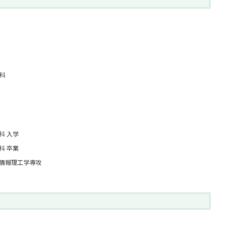
科
科 入学
科 卒業
情報理工学専攻