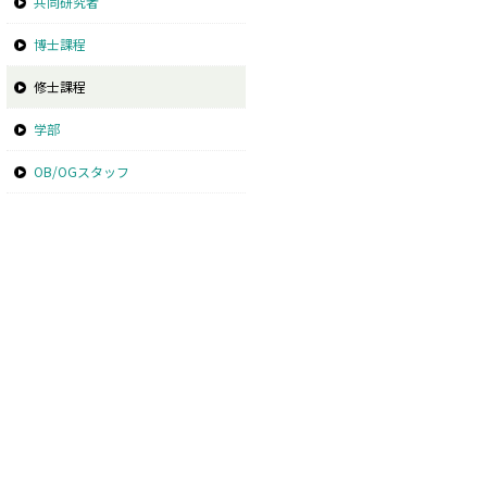
共同研究者
博士課程
修士課程
学部
OB/OGスタッフ